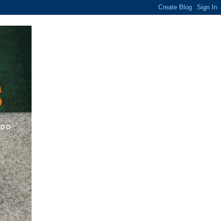
S
 DO